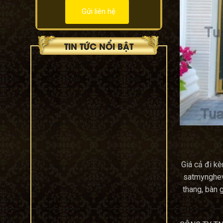
TIN TỨC NỔI BẬT
cửa cổng sắt mỹ nghệ 57
19/04/2022
top 500+ mẫu
ban công
(balcons iron art)
sắt mỹ nghệ đẹp
nhất 2022
12/10/2020
Công Trình
Giá cả đi k
Karaoke Hân linh
satmynghevie
TP-Biên Hòa
23/06/2020
thang, bàn 
SHOWROOM 311
LÝ THƯỜNG KIỆT,