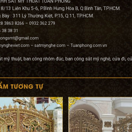
NHH SẮT MỸ THUẬT TUẤN PHONG
18/13 Liên Khu 5-6, P.Bình Hưng Hòa B, Q.Bình Tân, TP.HCM.
Bày : 311 Lý Thường Kiệt, P.15, Q.11, TP.HCM.
028 3863 8266 – 0932 362 279
5 38 38 31
phongsmt@gmail.com
tmyngheviet.com – satmynghe.com – Tuanphong.com.vn
ắt mỹ thuật, ban công nhôm đúc, ban công sắt mỹ nghệ, cửa đi, 
ẨM TƯƠNG TỰ