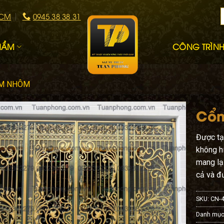
HCM
0945 38 38 31
HẨM
CÔNG TRÌNH 
IM NHÔM
Cổn
Được ta
không hi
mang lại
cả và đ
SKU:
CN-
Danh mục