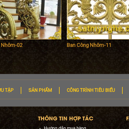
g Nhôm-02
Ban Công Nhôm-11
ƯU TẬP
SẢN PHẨM
CÔNG TRÌNH TIÊU BIỂU
THÔNG TIN HỢP TÁC
Hướng dẫn mua hàng