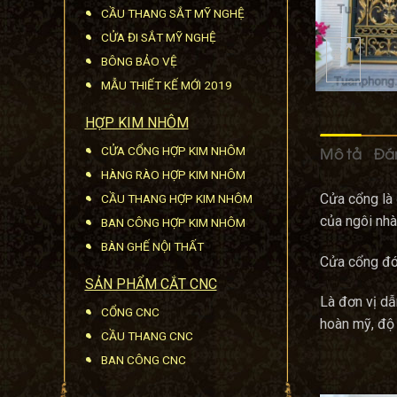
CẦU THANG SẮT MỸ NGHỆ
CỬA ĐI SẮT MỸ NGHỆ
BÔNG BẢO VỆ
MẪU THIẾT KẾ MỚI 2019
HỢP KIM NHÔM
Mô tả
Đán
CỬA CỔNG HỢP KIM NHÔM
HÀNG RÀO HỢP KIM NHÔM
Cửa cổng là 
CẦU THANG HỢP KIM NHÔM
của ngôi nhà
BAN CÔNG HỢP KIM NHÔM
BÀN GHẾ NỘI THẤT
Cửa cổng đón
SẢN PHẨM CẮT CNC
Là đơn vị dẫ
CỔNG CNC
hoàn mỹ, độ 
CẦU THANG CNC
BAN CÔNG CNC