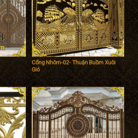
Cổng Nhôm-02- Thuận Buồm Xuôi
Gió