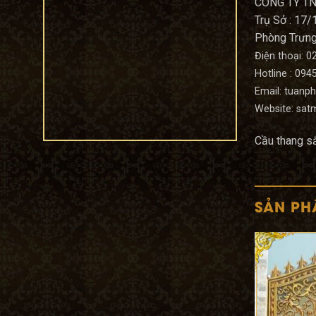
P15, Q11, TP.
CÔNG TY T
HCM
Trụ Sở : 17/
22/06/2020
Phòng Trưng 
Công trình
Điện thoại: 
Emerald Center
Hotline : 094
Wedding –
Email: tuan
Convention &
Events
Website: sa
22/06/2020
Cầu thang s
SẢN PH