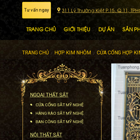
Skip
311 Lý Thường Kiệt P.15. Q.11, TP
Tư vấn ngay
to
content
TRANG CHỦ
GIỚI THIỆU
DỰ ÁN
SẢN P
TRANG CHỦ
HỢP KIM NHÔM
CỬA CỔNG HỢP K
/
/
NGOẠI THẤT SẮT
CỬA CỔNG SẮT MỸ NGHỆ
HÀNG RÀO SẮT MỸ NGHỆ
BAN CÔNG SẮT MỸ NGHỆ
NỘI THẤT SẮT