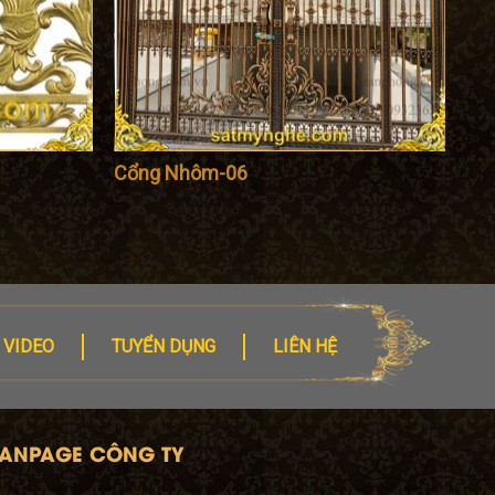
Cổng Nhôm-06
VIDEO
TUYỂN DỤNG
LIÊN HỆ
FANPAGE CÔNG TY