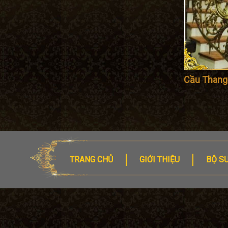
Cầu Than
TRANG CHỦ
GIỚI THIỆU
BỘ S
CÔNG TY TNHH SẮT MỸ THUẬT TUẤN PHONG