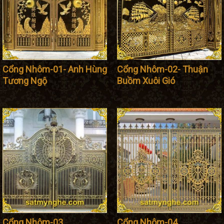
Cổng Nhôm-01- Anh Hùng
Cổng Nhôm-02- Thuận
Tương Ngộ
Buồm Xuôi Gió
Cổng Nhôm-03
Cổng Nhôm-04