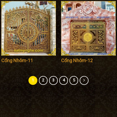
Cổng Nhôm-11
Cổng Nhôm-12
1
2
3
4
5
TY TNHH SẮT MỸ THUẬT TUẤN PHONG