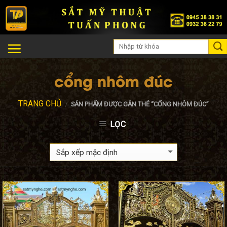
Skip
to
content
cổng nhôm đúc
TRANG CHỦ
SẢN PHẨM ĐƯỢC GẮN THẺ “CỔNG NHÔM ĐÚC”
/
LỌC