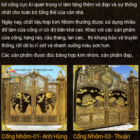
kế cổng cực kì quan trọng vì làm tăng thêm vẻ đẹp và sự thống
nhất cho toàn bộ tổng thể của căn nhà.
Ngày nay, chất liệu hợp kim Nhôm thường được sử dụng nhiều
để làm cửa cổng vì có độ bền khá cao. Khác với các sản phẩm
cửa cổng, hàng rào, cầu thang, lan can,… thì khung bảo vệ truyền
thống, rất dễ bị rỉ sét và nhanh xuống màu sơn hơn.
Các sản phẩm được đúc bằng hợp kim nhôm, sản phẩm đẹp,
sắc xảo, không gỉ sét, không oxi hóa, chất liệu nhẹ nhưng bền
và cứng, chịu được khí hậu khắc nghiệt, tăng cường tính thẩm
mỹ tinh xảo của sản phẩm và còn bền đẹp theo thời gian.
Cửa
Cổng hợp kim nhôm
đúc có thể tạo ra rất nhiều chi tiết mỹ thuật
theo đúng ý đồ thiết kế của kiến trúc sư, tạo nên nét duyên
dáng, sự sang trọng cho mỗi ngôi nhà khác nhau.
Nhu cầu về cổng hợp kim nhôm
Ngoài vấn để giúp hoàn thiện cho căn nhà của mình thì việc chú
tới việc lắp đặt hệ thống cổng an toàn và chất lượng. Việc lựa
Cổng Nhôm-01- Anh Hùng
Cổng Nhôm-02- Thuận