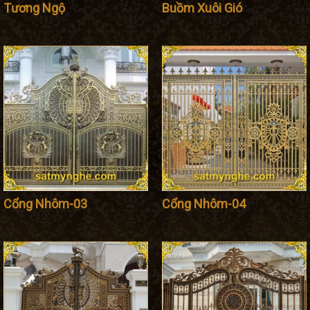
chọn một đơn vị cung cấp các thiết kế về cổng chất lượng và uy
Tương Ngộ
Buồm Xuôi Gió
tín hiện nay không hề đơn giản. Bởi có qua nhiều đơn vị công ty
cung cấp
cửa cổng hợp kim nhôm
đúc mọc lên như nấm như
hiện nay, trước nhiều sự lựa chọn như vậy thì đã khiến không ít
khách hàng phải đau đầu suy nghĩ vì không biết địa chỉ nào là
uy tín và chất nhất hiện nay.
Ngày nay thì những mẫu cổng nhôm đúc đang rất được rất
nhiều người chọn lựa vì mẫu mã đẹp, đa dạng và kiểu dáng
sang trọng tinh tế. Thay vì lựa chọn các mẫu cổng khác thì cổng
hợp kim nhôm hiện nay cũng đã và đang được trở thành một xu
hướng được ưa chuộng nhiều nhất. Nếu bạn là người yêu thích
phong cách sang trọng cổ điển và xa hoa tinh tế cho căn nhà
Cổng Nhôm-03
Cổng Nhôm-04
của bạn thì hãy tới với đơn vị chúng tôi. Đến với Tuấn Phong
đảm bảo sẽ là thiên đường lựa chọn cho bạn với vô số mẫu mã
đa dạng cổng hoàn toàn từ hợp kim nhôm đúc công nghệ cao
và chất lượng nhất hiện nay
Vì sao cần chọn cổng hợp kim nhôm cho
ngôi nhà?