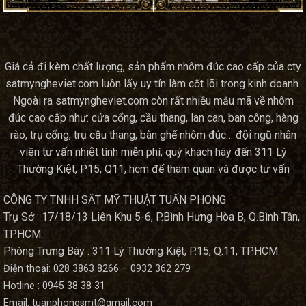
Giá cả đi kèm chất lượng, sản phẩm nhôm đúc cao cấp của cty
satmyngheviet.com luôn lấy uy tín làm cốt lõi trong kinh doanh.
Ngoài ra satmyngheviet.com còn rất nhiều mẫu mã về nhôm
đúc cao cấp như: cửa cổng, cầu thang, lan can, ban công, hàng
rào, trụ cổng, trụ cầu thang, bàn ghế nhôm đúc… đội ngũ nhân
viên tư vấn nhiệt tình miễn phí, quý khách hãy đến 311 Lý
Thường Kiệt, P15, Q11, hcm để tham quan và được tư vấn
CÔNG TY TNHH SẮT MỸ THUẬT TUẤN PHONG
Trụ Sở : 17/18/13 Liên Khu 5-6, P.Bình Hưng Hòa B, Q.Bình Tân,
TP.HCM.
Phòng Trưng Bày : 311 Lý Thường Kiệt, P.15, Q.11, TP.HCM.
Điện thoại: 028 3863 8266 – 0932 362 279
Hotline : 0945 38 38 31
Email: tuanphongsmt@gmail.com