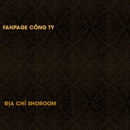
https://
satmynghe.com
- tuanphong.com.vn -
heviet.com
FANPAGE CÔNG TY
ĐỊA CHỈ SHOROOM