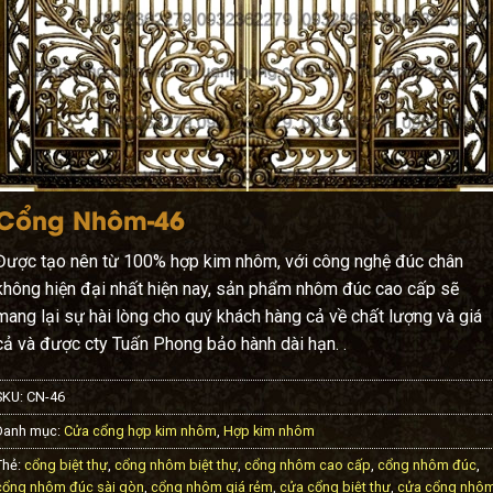
Cổng Nhôm-46
Được tạo nên từ 100% hợp kim nhôm, với công nghệ đúc chân
không hiện đại nhất hiện nay, sản phẩm nhôm đúc cao cấp sẽ
mang lại sự hài lòng cho quý khách hàng cả về chất lượng và giá
cả và được cty Tuấn Phong bảo hành dài hạn. .
SKU:
CN-46
Danh mục:
Cửa cổng hợp kim nhôm
,
Hợp kim nhôm
Thẻ:
cổng biệt thự
,
cổng nhôm biệt thự
,
cổng nhôm cao cấp
,
cổng nhôm đúc
,
cổng nhôm đúc sài gòn
,
cổng nhôm giá rẻm
,
cửa cổng biệt thự
,
cửa cổng nhô