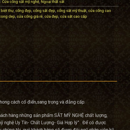
:
Cửa cổng sắt mỹ nghệ
,
Ngoại thất sắt
 biệt thự
,
cổng đẹp
,
cổng sắt đẹp
,
cổng sắt mỹ thuật
,
cửa cổng cao
cong dep
,
cửa cổng giá rẻ
,
cửa đẹp
,
cửa sắt cao cấp
hong cách cổ điển,sang trọng và đẳng cấp.
 khách hàng những sản phẩm SẮT MỸ NGHỆ chất lượng,
mỹ nghệ Uy Tín- Chất Lượng- Giá Hợp lý” . Để có được
y chúng tôi, quý khách hàng sẽ được đội ngũ nhân viên kỹ