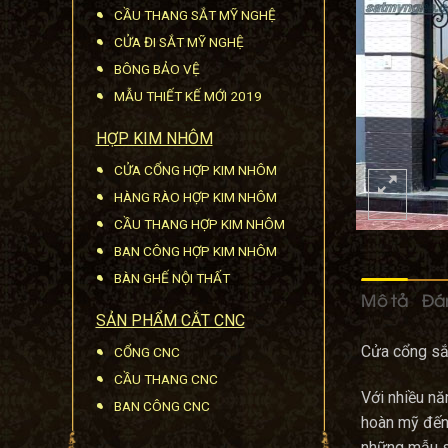
CẦU THANG SẮT MỸ NGHỆ
CỬA ĐI SẮT MỸ NGHỆ
BÔNG BẢO VỆ
MẪU THIẾT KẾ MỚI 2019
HỢP KIM NHÔM
CỬA CỔNG HỢP KIM NHÔM
HÀNG RÀO HỢP KIM NHÔM
CẦU THANG HỢP KIM NHÔM
BAN CÔNG HỢP KIM NHÔM
BÀN GHẾ NỘI THẤT
Mô tả
Đán
SẢN PHẨM CẮT CNC
Cửa cổng sắt
CỔNG CNC
CẦU THANG CNC
Với nhiều n
BAN CÔNG CNC
hoàn mỹ đến 
những mẫu sả