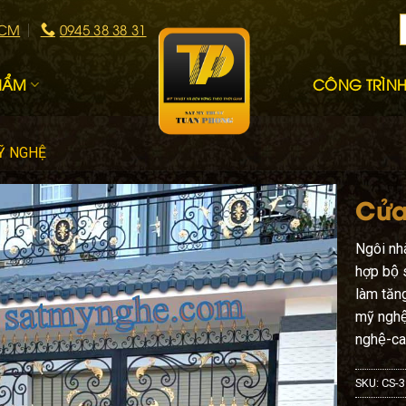
HCM
0945 38 38 31
HẨM
CÔNG TRÌNH 
Ỹ NGHỆ
Cửa
Ngôi nha
hợp bộ 
làm tăn
mỹ nghệ
nghệ-ca
SKU:
CS-3