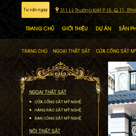
Skip
311 Lý Thường Kiệt P.15. Q.11, TP
Tư vấn ngay
to
content
TRANG CHỦ
GIỚI THIỆU
DỰ ÁN
SẢN P
TRANG CHỦ
NGOẠI THẤT SẮT
CỬA CỔNG SẮT M
/
/
NGOẠI THẤT SẮT
CỬA CỔNG SẮT MỸ NGHỆ
HÀNG RÀO SẮT MỸ NGHỆ
BAN CÔNG SẮT MỸ NGHỆ
NỘI THẤT SẮT