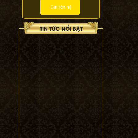
TIN TỨC NỔI BẬT
cửa cổng sắt mỹ nghệ 57
19/04/2022
top 500+ mẫu
ban công
(balcons iron art)
sắt mỹ nghệ đẹp
nhất 2022
12/10/2020
Công Trình
Karaoke Hân linh
TP-Biên Hòa
23/06/2020
SHOWROOM 311
LÝ THƯỜNG KIỆT,