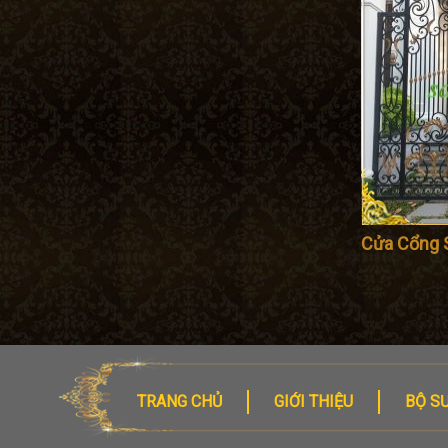
Cửa Cổng 
TRANG CHỦ
GIỚI THIỆU
BỘ S