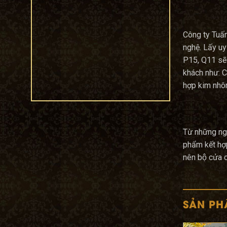
P15, Q11, TP.
HCM
22/06/2020
Công ty Tuấ
Công trình
nghệ. Lấy uy
Emerald Center
Wedding –
P15, Q11 sẽ 
Convention &
khách như: 
Events
hợp kim nhô
22/06/2020
Từ những nguy
phẩm kết hơ
nên bộ cửa 
SẢN PH