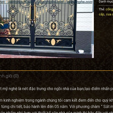
Danh mục
Thẻ:
cổng
cấp
,
cua 
h giá (0)
 mỹ nghệ là nét đặc trưng cho ngồi nhà của bạn,tạo điểm nhấn p
ăm kinh nghiệm trong ngành chúng tôi cam kết đem đến cho quý
từng chi tiết, bảo hành lên đến 05 năm. Với phương châm ” Sắt 
n phẩm phù hợp với thiết kế căn nhà của mình thì hãy đến với ct