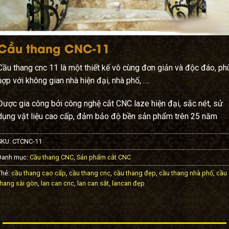
Cầu thang CNC-11
Cầu thang cnc 11 là một thiết kế vô cùng đơn giản và độc đáo, ph
hợp với không gian nhà hiện đại, nhà phố, ….
Được gia công bởi công nghệ cắt CNC laze hiện đại, sắc nét, sử
dụng vật liệu cao cấp, đảm bảo độ bền sản phẩm trên 25 năm
SKU:
CTCNC-11
Danh mục:
Cầu thang CNC
,
Sản phẩm cắt CNC
Thẻ:
cầu thang cao cấp
,
cầu thang cnc
,
cầu thang đẹp
,
cầu thang nhà phố
,
cầu
thang sài gòn
,
lan can cnc
,
lan can sắt
,
lancan đẹp