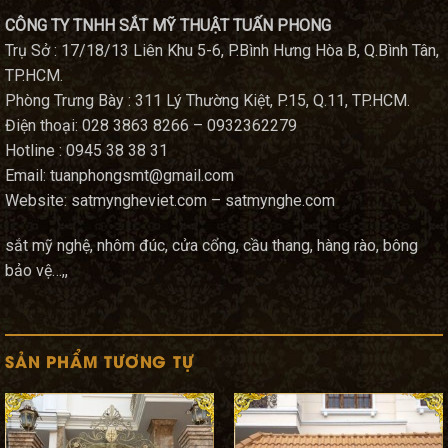
CÔNG TY TNHH SẮT MỸ THUẬT TUẤN PHONG
Trụ Sở : 17/18/13 Liên Khu 5-6, P.Bình Hưng Hòa B, Q.Bình Tân,
TP.HCM.
Phòng Trưng Bày : 311 Lý Thường Kiệt, P.15, Q.11, TP.HCM.
Điện thoại: 028 3863 8266 – 0932362279
Hotline : 0945 38 38 31
Email: tuanphongsmt@gmail.com
Website: satmyngheviet.com – satmynghe.com
sắt mỹ nghệ, nhôm đúc, cửa cổng, cầu thang, hàng rào, bông
bảo vệ…,,
SẢN PHẨM TƯƠNG TỰ