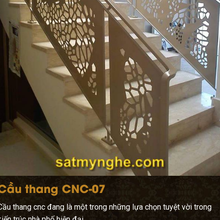
Cầu thang CNC-07
Cầu thang cnc đang là một trong những lựa chọn tuyệt vời trong
kiến trúc nhà phố hiện đại.