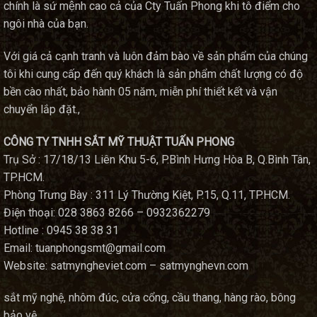
chính là sứ mệnh cao cả của Cty Tuấn Phong khi tô điểm cho
ngôi nhà của bạn.
Với giá cả cạnh tranh và luôn đảm bào về sản phẩm của chúng
tôi khi cung cấp đến quý khách là sản phẩm chất lượng có độ
bền cào nhất, bảo hành 05 năm, miễn phí thiết kết và vận
chuyển lắp đặt.,
CÔNG TY TNHH SẮT MỸ THUẬT TUẤN PHONG
Trụ Sở : 17/18/13 Liên Khu 5-6, P.Bình Hưng Hòa B, Q.Bình Tân,
TP.HCM.
Phòng Trưng Bày : 311 Lý Thường Kiệt, P.15, Q.11, TP.HCM.
Điện thoại: 028 3863 8266 – 0932362279
Hotline : 0945 38 38 31
Email: tuanphongsmt@gmail.com
Website: satmyngheviet.com – satmynghevn.com
sắt mỹ nghệ, nhôm đúc, cửa cổng, cầu thang, hàng rào, bông
bảo vệ…,,