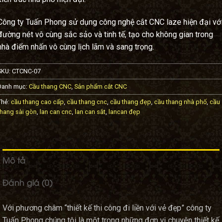
Công ty Tuấn Phong sử dụng công nghệ cắt CNC laze hiện đại vớ
đường nét vô cùng sắc sảo và tinh tế, tạo cho không gian trong
nhà điểm nhấn vô cùng lịch lãm và sang trọng.
SKU:
CTCNC-07
Danh mục:
Cầu thang CNC
,
Sản phẩm cắt CNC
Thẻ:
cầu thang cao cấp
,
cầu thang cnc
,
cầu thang đẹp
,
cầu thang nhà phố
,
cầu
thang sài gòn
,
lan can cnc
,
lan can sắt
,
lancan đẹp
Mô tả
Đánh giá (0)
Với phương châm “thiết kế thi công đi liền với vẻ đẹp” công ty
Tuấn Phong chúng tôi là một trong những đơn vị chuyên thiết kế