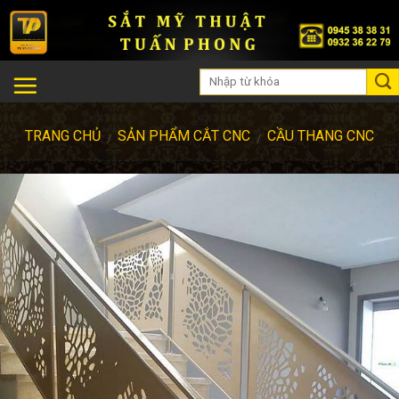
Skip
to
content
TRANG CHỦ
SẢN PHẨM CẮT CNC
CẦU THANG CNC
/
/