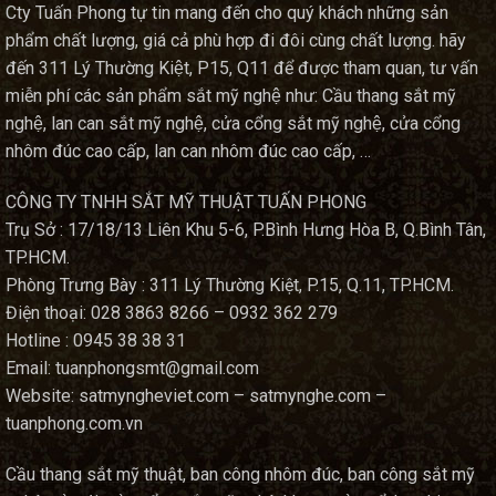
Cty Tuấn Phong tự tin mang đến cho quý khách những sản
phẩm chất lượng, giá cả phù hợp đi đôi cùng chất lượng. hãy
đến 311 Lý Thường Kiệt, P15, Q11 để được tham quan, tư vấn
miễn phí các sản phẩm sắt mỹ nghệ như: Cầu thang sắt mỹ
nghệ, lan can sắt mỹ nghệ, cửa cổng sắt mỹ nghệ, cửa cổng
nhôm đúc cao cấp, lan can nhôm đúc cao cấp, …
CÔNG TY TNHH SẮT MỸ THUẬT TUẤN PHONG
Trụ Sở : 17/18/13 Liên Khu 5-6, P.Bình Hưng Hòa B, Q.Bình Tân,
TP.HCM.
Phòng Trưng Bày : 311 Lý Thường Kiệt, P.15, Q.11, TP.HCM.
Điện thoại: 028 3863 8266 – 0932 362 279
Hotline : 0945 38 38 31
Email: tuanphongsmt@gmail.com
Website: satmyngheviet.com – satmynghe.com –
tuanphong.com.vn
Cầu thang sắt mỹ thuật, ban công nhôm đúc, ban công sắt mỹ