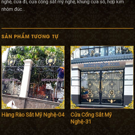
nghệ, cửa đi, cửa cổng sắt mỹ nghệ, khung cửa sổ, hợp kim
nhôm đúc…
SẢN PHẨM TƯƠNG TỰ
Hàng Rào Sắt Mỹ Nghệ-04
Cửa Cổng Sắt Mỹ
Nghệ-31