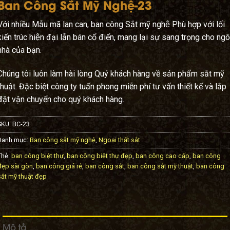
Ban Công Sắt Mỹ Nghệ-23
Với nhiều Mẫu mã lan can, ban công Sắt mỹ nghệ Phù hợp với lối
kiến trúc hiện đại lẫn bán cổ điển, mang lại sự sang trọng cho ngô
nhà của bạn.
Chúng tôi luôn làm hài lòng Quý khách hàng về sản phẩm sắt mỹ
thuật. Đặc biệt công ty tuấn phong miễn phí tư vấn thiết kế và lắp
đặt vận chuyển cho quý khách hàng.
SKU:
BC-23
Danh mục:
Ban công sắt mỹ nghệ
,
Ngoại thất sắt
Thẻ:
ban công biệt thự
,
ban công biệt thự đẹp
,
ban công cao cấp
,
ban công
đẹp sài gòn
,
ban công giá rẻ
,
ban công sắt
,
ban công sắt mỹ thuật
,
ban công
sắt mỹ thuật đẹp
Mô tả