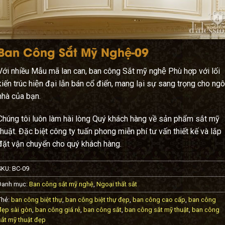
Ban Công Sắt Mỹ Nghệ-09
Với nhiều Mẫu mã lan can, ban công Sắt mỹ nghệ Phù hợp với lối
kiến trúc hiện đại lẫn bán cổ điển, mang lại sự sang trọng cho ngô
nhà của bạn.
Chúng tôi luôn làm hài lòng Quý khách hàng về sản phẩm sắt mỹ
thuật. Đặc biệt công ty tuấn phong miễn phí tư vấn thiết kế và lắp
đặt vận chuyển cho quý khách hàng.
SKU:
BC-09
Danh mục:
Ban công sắt mỹ nghệ
,
Ngoại thất sắt
Thẻ:
ban công biệt thự
,
ban công biệt thự đẹp
,
ban công cao cấp
,
ban công
đẹp sài gòn
,
ban công giá rẻ
,
ban công sắt
,
ban công sắt mỹ thuật
,
ban công
sắt mỹ thuật đẹp