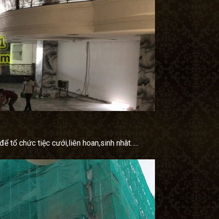
để tổ chức tiệc cưới,liên hoan,sinh nhât…..