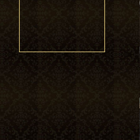
22/06/2020
Công trình
Emerald Center
Wedding –
Convention &
Events
22/06/2020