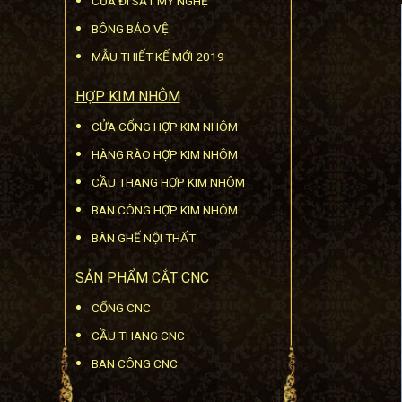
CỬA ĐI SẮT MỸ NGHỆ
BÔNG BẢO VỆ
MẪU THIẾT KẾ MỚI 2019
HỢP KIM NHÔM
CỬA CỔNG HỢP KIM NHÔM
HÀNG RÀO HỢP KIM NHÔM
CẦU THANG HỢP KIM NHÔM
BAN CÔNG HỢP KIM NHÔM
BÀN GHẾ NỘI THẤT
SẢN PHẨM CẮT CNC
CỔNG CNC
CẦU THANG CNC
BAN CÔNG CNC