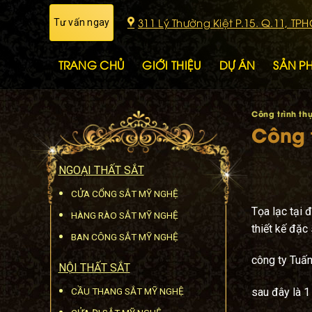
Skip
311 Lý Thường Kiệt P.15. Q.11, TP
Tư vấn ngay
to
content
TRANG CHỦ
GIỚI THIỆU
DỰ ÁN
SẢN P
Công trình thự
Công 
NGOẠI THẤT SẮT
CỬA CỔNG SẮT MỸ NGHỆ
Tọa lạc tại 
HÀNG RÀO SẮT MỸ NGHỆ
thiết kế đặ
BAN CÔNG SẮT MỸ NGHỆ
công ty Tuấn
NỘI THẤT SẮT
CẦU THANG SẮT MỸ NGHỆ
sau đây là 1