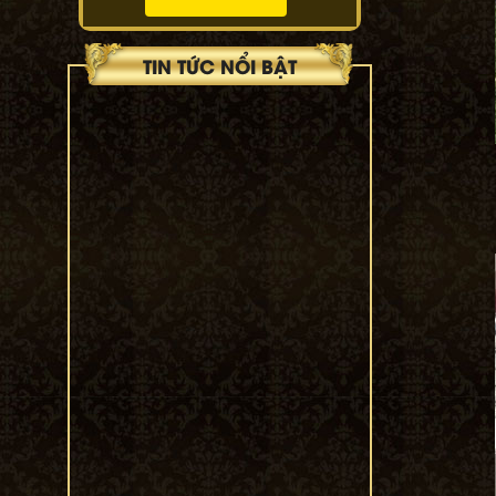
TIN TỨC NỔI BẬT
cửa cổng sắt mỹ nghệ 57
19/04/2022
top 500+ mẫu
ban công
(balcons iron art)
sắt mỹ nghệ đẹp
nhất 2022
12/10/2020
Công Trình
Karaoke Hân linh
TP-Biên Hòa
23/06/2020
SHOWROOM 311
LÝ THƯỜNG KIỆT,
P15, Q11, TP.
HCM