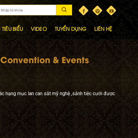
TIÊU BIỂU
VIDEO
TUYỂN DỤNG
LIÊN HỆ
 Convention & Events
 các hạng mục lan can sắt mỹ nghệ ,sảnh tiệc cưới được