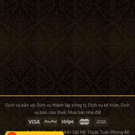
Dịch vụ bảo vệ
,
Dịch vụ thành lập công ty
,
Dịch vụ kế toán
,
Dịch
vụ báo cáo thuế
,
Mua bán nhà đất
Copyright © 2018 Công Ty TNHH Sắt Mỹ Thuật Tuấn Phong.All